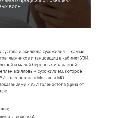
ельного процесса с помощью
вых волн.
 сустава и ахиллова сухожилия — самые
ов, лыжников и танцовщиц в кабинет УЗИ.
ольшой и малой берцовых и таранной
креплен ахилловым сухожилием, которое
УЗИ голеностопа в Москве и МО
 Показаниями к УЗИ голеностопа (цена от
тся:
тава;
динит, тенденоз);