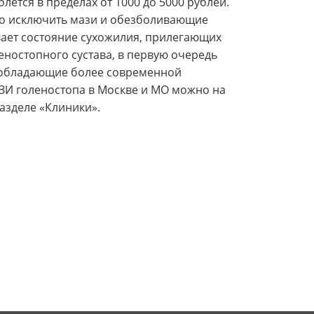
блется в пределах от 1000 до 5000 рублей.
но исключить мази и обезболивающие
вает состояние сухожилия, прилегающих
леностопного сустава, в первую очередь
, обладающие более современной
УЗИ голеностопа в Москве и МО можно на
азделе «Клиники».