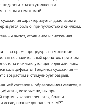
 жидкости, связка утолщена и
м отеком и гематомой.
сухожилия характеризуется диастазом и
теризуется болью, припухлостью и синяком.
генный выпот, утолщение и сниженная
ия
— во время процедуры на мониторе
рован воспалительный кровоток, при этом
ностопа и сильно утолщено для ахиллова
тся кальцификаты. Тендиноз сухожилия —
т с возрастом и стимулирует разрыв.
ацией суставов и образованием узелков, в
цификаты, которые видны при
 картины характерен отек, боли и
и исследование дополняется МРТ.