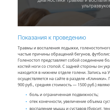
диагностики травмы и воспалит
ультразвуко
Показания к проведению
Травмы и воспаления лодыжки, голеностопного
частые причины обращений бегунов, футболист
Голеностоп представляет собой соединение б
костей ноги со стопой. С задней стороны он у
находится в нижнем отделе голени. Запись на 
осуществляется на сайте в разделе «Клиники».
900 руб., средняя стоимость — 1500 руб.) являю
боль и ограниченная подвижность;
отек конечности, увеличение объема сус
воспаление мышц и суставов (бурсит, тен