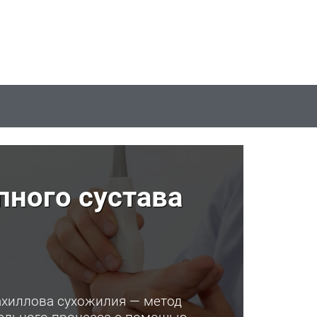
пного сустава
ахиллова сухожилия — метод