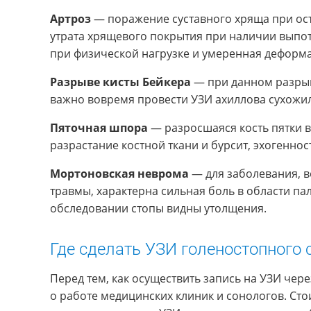
Артроз
— поражение суставного хряща при ост
утрата хрящевого покрытия при наличии выпот
при физической нагрузке и умеренная деформа
Разрыве кисты Бейкера
— при данном разрыв
важно вовремя провести УЗИ ахиллова сухожи
Пяточная шпора
— разросшаяся кость пятки в
разрастание костной ткани и бурсит, эхогеннос
Мортоновская неврома
— для заболевания, 
травмы, характерна сильная боль в области па
обследовании стопы видны утолщения.
Где сделать УЗИ голеностопного 
Перед тем, как осуществить запись на УЗИ чер
о работе медицинских клиник и сонологов. Стои